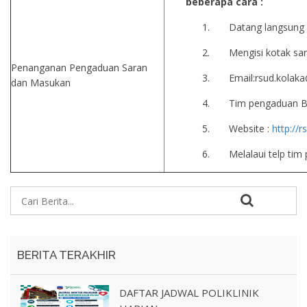
beberapa cara :
1. Datang langsung 
2. Mengisi kotak sa
Penanganan Pengaduan Saran
3. Email:rsud.kolak
dan Masukan
4. Tim pengaduan B
5. Website :
http://
6. Melalaui telp ti
BERITA TERAKHIR
DAFTAR JADWAL POLIKLINIK